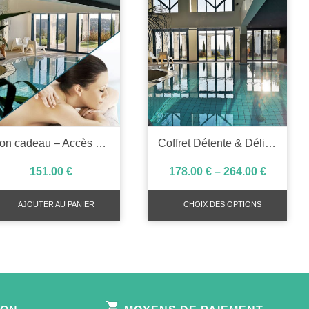
Bon cadeau – Accès spa 1h30 et modelage 1h
Coffret Détente & Délices
151.00
€
178.00
€
–
264.00
€
AJOUTER AU PANIER
CHOIX DES OPTIONS