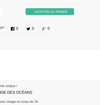
AJOUTER AU PANIER
ger :
0
0
0
te unique !
DIGE DES OCÉANS
oin visage et corps de 2h.