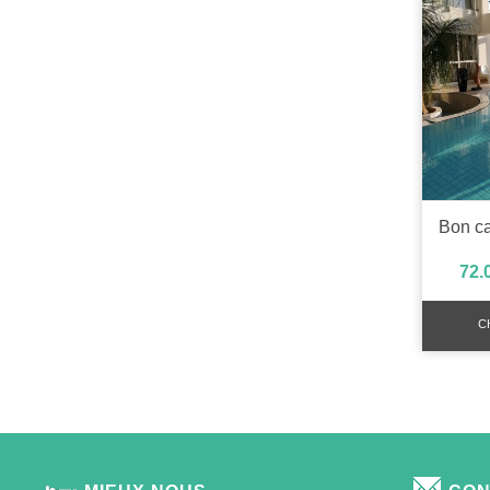
72.
C