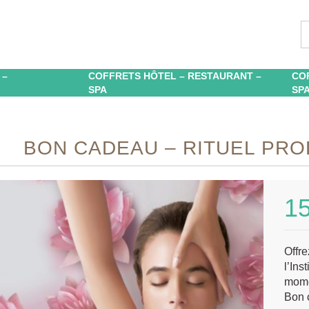
 –
COFFRETS HÔTEL – RESTAURANT –
CO
SPA
SP
BON CADEAU – RITUEL PRO
1
Offre
l’Ins
mome
Bon 