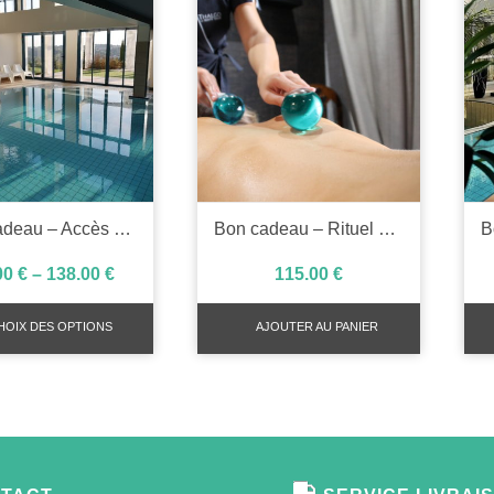
Bon cadeau – Accès spa 1h30 ou 2h30
Bon cadeau – Rituel de soins 1h30
00
€
–
138.00
€
115.00
€
HOIX DES OPTIONS
AJOUTER AU PANIER