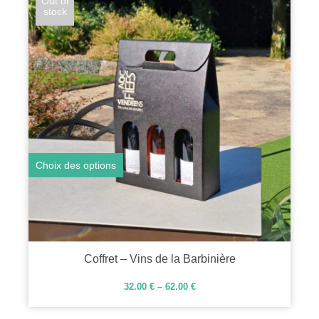
Out of
stock
Choix des options
Coffret – Vins de la Barbinière
32.00
€
–
62.00
€