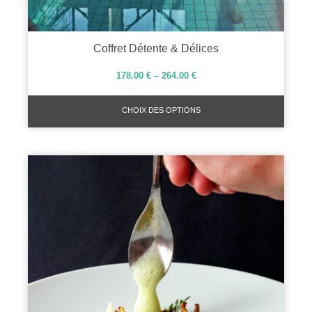
Coffret Détente & Délices
178.00
€
–
264.00
€
CHOIX DES OPTIONS