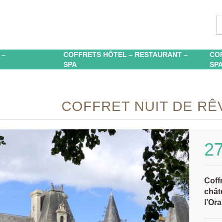
 –
COFFRETS HÔTEL – RESTAURANT –
CO
SPA
SP
COFFRET NUIT DE RÊ
2
Coff
chât
l’Or