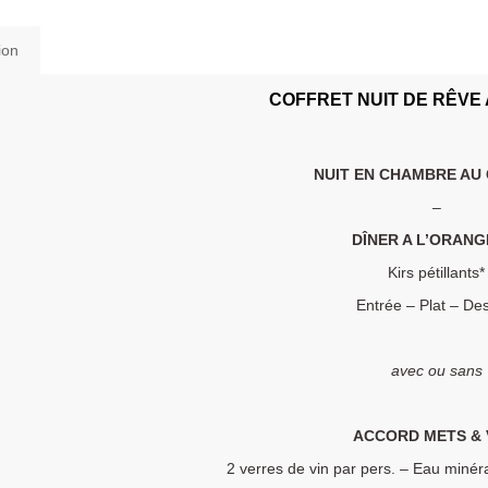
ion
COFFRET NUIT DE RÊVE
NUIT EN CHAMBRE AU
–
DÎNER A L’ORANG
Kirs pétillants*
Entrée – Plat – De
avec ou sans
ACCORD METS & 
2 verres de vin par pers. – Eau miné