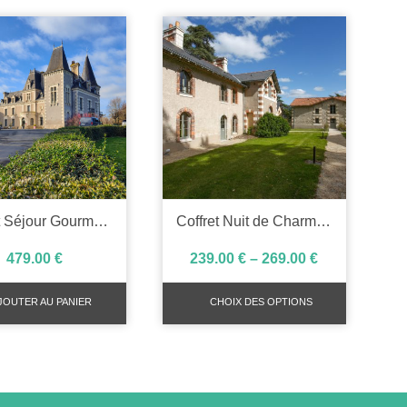
Coffret Séjour Gourmand à la Barbinière
Coffret Nuit de Charme en Dépendance
479.00
€
239.00
€
–
269.00
€
JOUTER AU PANIER
CHOIX DES OPTIONS