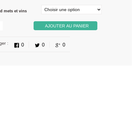
d mets et vins
AJOUTER AU PANIER
ger :
0
0
0