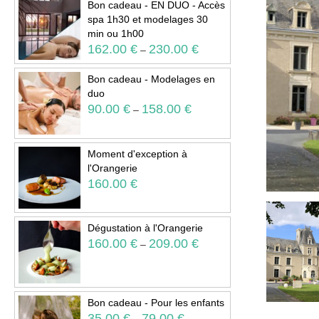
Bon cadeau - EN DUO - Accès
spa 1h30 et modelages 30
min ou 1h00
162.00
€
230.00
€
–
Bon cadeau - Modelages en
duo
90.00
€
158.00
€
–
Moment d'exception à
l'Orangerie
160.00
€
Dégustation à l'Orangerie
160.00
€
209.00
€
–
Bon cadeau - Pour les enfants
35.00
€
79.00
€
–